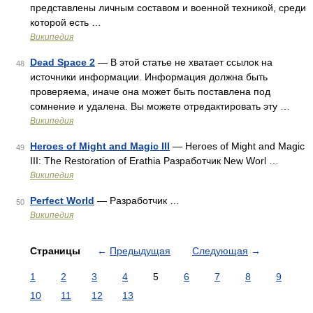
представлены личным составом и военной техникой, среди
которой есть …
Википедия
Dead Space 2
— В этой статье не хватает ссылок на
48
источники информации. Информация должна быть
проверяема, иначе она может быть поставлена под
сомнение и удалена. Вы можете отредактировать эту …
Википедия
Heroes of Might and Magic III
— Heroes of Might and Magic
49
III: The Restoration of Erathia Разработчик New Worl …
Википедия
Perfect World
— Разработчик …
50
Википедия
Страницы
←
Предыдущая
Следующая
→
1
2
3
4
5
6
7
8
9
10
11
12
13