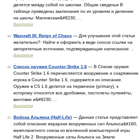
делятся между собой по школам. Общие сведенья В
таблице приведены заклинания по их уровням и делению
на школы: Магическая&#8230; …
Википедия
Warcraft III: Reign of Chaos
— Для улучшения этой статьи
45
желательно?: Найти и оформить в виде сносок ссылки на
авторитетные источники, подтверждающие написанное …
Википедия
Список оружия Counter-Strike 1.6
— В Списке оружия
46
Counter Strike 1.6 перечисляются вооружение и снаряжение
игрока в Counter Strike 1.6, содержится их описание.
Оружие в CS 1.6 делится на первичное (primary), к
которому относятся все дробовики, пистолеты пулемёты,
винтовки и&#8230; …
Википедия
Войска Альянса (Half-Life)
— Данная статья представляет
47
собой описание иерархии вооруженных сил Альянса&#160;
межпланетного союза из вселенной компьютерной игры
Half Life 2. Вооруженные силы Альянса на Земле